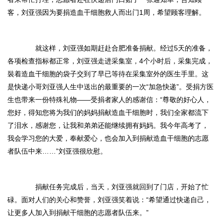
客，刘亚强因为要捐造血干细胞救人而出门1周，希望顾客理解。
就这样，刘亚强如期赶赴合肥准备捐献。经过5天的准备，
各项检查指标都正常，刘亚强走进采集室，4个小时后，采集完成，
裝着造血干细胞的袋子交到了早已等待在采集室外的医生手里。这
是快递小哥刘亚强人生中送出的最重要的一次“加急快递”。受捐方医
生也带来一份特殊礼物——受捐者家人的感谢信：“尊敬的好心人，
您好，得知您将为我们的妈妈捐献造血干细胞时，我们全家都流下
了泪水，感谢您，让我和弟弟还能继续拥有妈妈。我今年高考了，
我会学习您的大爱，奉献爱心，也会加入到捐献造血干细胞的志愿
者队伍中来……”刘亚强很欣慰。
捐献任务完成后，当天，刘亚强就回到了门店，开始了忙
碌。面对人们的关心和赞誉，刘亚强笑着说：“希望通过快递自己，
让更多人加入到捐献干细胞的志愿者队伍来。”