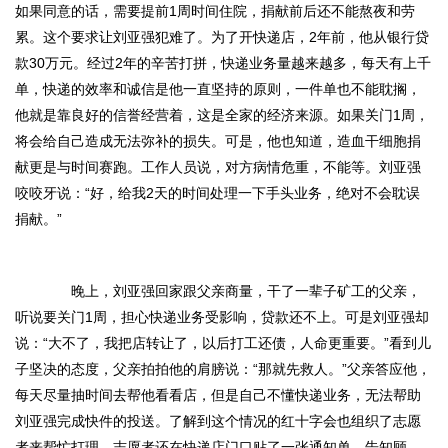
如果同意的话，需要提前1周时间住院，捐献前后还不能熬夜和劳
累。这个要求让刘亚强犯难了。为了开快递店，2年前，他从银行贷
款30万元。经过2年的辛苦打拼，快递业务量越来越多，每天有上千
单，快递的效率和诚信是他一直坚持的原则，一件单也不能耽搁，
他就是靠良好的信誉经营着，这是全家的经济来源。如果关门1周，
将会给自己造成无法弥补的损失。可是，他也知道，造血干细胞捐
献更是与时间赛跑。工作人员说，对方病情危重，不能等。刘亚强
咬咬牙说：“好，给我2天的时间处理一下手头业务，绝对不会耽误
捐献。”
晚上，刘亚强回家跟父亲商量，干了一辈子矿工的父亲，
听说要关门1周，担心快递业务受影响，贷款还不上。可是刘亚强却
说：“大不了，我把店转让了，以后打工还债，人命更重要。”看到儿
子坚决的态度，父亲拍拍他的肩膀说：“那就先救人。”父亲答应他，
每天尽量抽时间去帮他看看店，但是自己不懂快递业务，无法帮助
刘亚强完成快件的投送。了解到这个情况的红十字会也组织了志愿
者来帮忙打理，志愿者还在快递店门口贴了一张通知单，告知顾