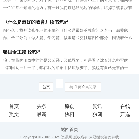
这是一个深奥的谜。对于你们这些和我一样热爱小王子的人来说，如果在
一个谁都不知道的地方，有一只我们谁也没见过的绵羊，吃掉了或者没有
吃掉一朵玫瑰花，这都会使宇宙万物产...
《什么是最好的教育》读书笔记
前不久，我拜读张平老师主编的《什么是最好的教育》这本书，感受颇
深。全书分为：做人篇、学习篇、做事篇和交往篇四个部分，围绕着什么
是最好的教育这样一个主题问题给出了...
狼国女王读书笔记
狼，在我的印象中往往是又凶恶，又残忍的，可是看了沈石溪老师写的
《狼国女王》一书，狼在我的印象中彻底改变了。狼也有自己无奈的一
面，为了生存，不得不去捕杀其他的动物，...
1
9
首页
共
页
条记录
首页
头条
原创
资讯
在线
奖文
最新
快料
独闻
开选
返回首页
Copyright © 2002-2025 资讯网 版权所有 未经授权请勿转载