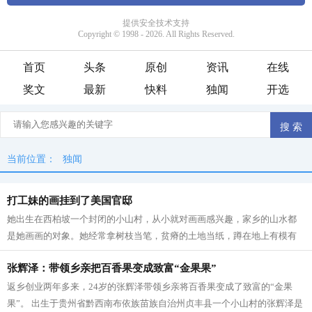
首页
头条
原创
资讯
在线
奖文
最新
快料
独闻
开选
当前位置：
独闻
打工妹的画挂到了美国官邸
她出生在西柏坡一个封闭的小山村，从小就对画画感兴趣，家乡的山水都
是她画画的对象。她经常拿树枝当笔，贫瘠的土地当纸，蹲在地上有模有
样地画很长时间。 14岁那年，她初中毕...
张辉泽：带领乡亲把百香果变成致富“金果果”
返乡创业两年多来，24岁的张辉泽带领乡亲将百香果变成了致富的“金果
果”。 出生于贵州省黔西南布依族苗族自治州贞丰县一个小山村的张辉泽是