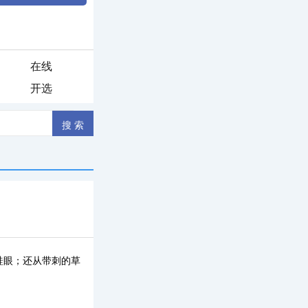
在线
开选
蛙眼；还从带刺的草