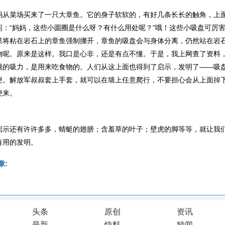
菜场买来了一只大章鱼。它的身子软软的，有好几条长长的触角，上
问：“妈妈，这些小圆圈是什么呀？有什么用处呢？”哦！这些小吸盘可厉
果将粘在岩石上的章鱼强制挪开，章鱼的吸盘会与身体分离，仍然站在岩
物呢。原来是这样。我口是心非，还是有点不懂。于是，我上网查了资料
强的吸力，是用来吃食物的。人们从这上面也得到了启示，发明了——吸
便。解放军叔叔套上手套，就可以在墙上任意爬行，不要担心会从上面掉
便来。
还有许许多多，蜻蜓的翅膀；含羞草的叶子；壁虎的脚等等，就让我
有用的发明。
章:
头条
原创
资讯
最新
快料
独闻