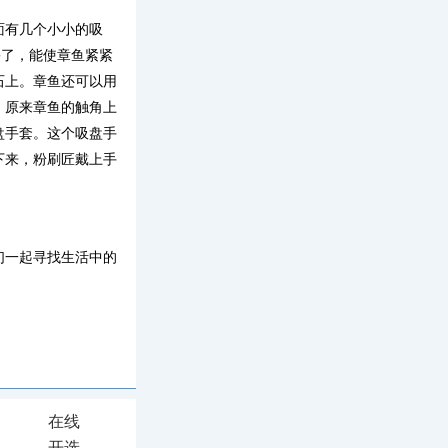
面有几个小小的吸
害了，能使章鱼紧紧
石上。章鱼还可以用
，原来章鱼的触角上
盘手套。这个吸盘手
下来，粉刷匠戴上手
们一起寻找生活中的
在线
开选