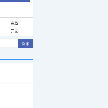
在线
开选