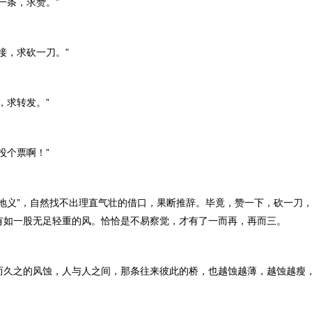
条，求赞。”
，求砍一刀。”
求转发。”
个票啊！”
义”，自然找不出理直气壮的借口，果断推辞。毕竟，赞一下，砍一刀，
有如一股无足轻重的风。恰恰是不易察觉，才有了一而再，再而三。
之的风蚀，人与人之间，那条往来彼此的桥，也越蚀越薄，越蚀越瘦