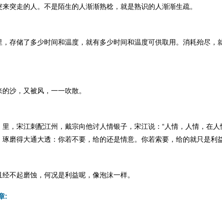
突走的人。不是陌生的人渐渐熟稔，就是熟识的人渐渐生疏。
存储了多少时间和温度，就有多少时间和温度可供取用。消耗殆尽，
的沙，又被风，一一吹散。
，宋江刺配江州，戴宗向他讨人情银子，宋江说：“人情，人情，在人情
，琢磨得大通大透：你若不要，给的还是情意。你若索要，给的就只是利
不起磨蚀，何况是利益呢，像泡沫一样。
章: