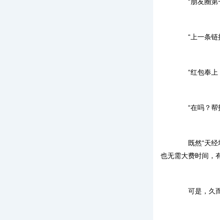
“朋友圈第一
“上一条链接
“红包奉上，
“在吗？帮投
既然“天经地
也无需大费时间，
可是，久而久