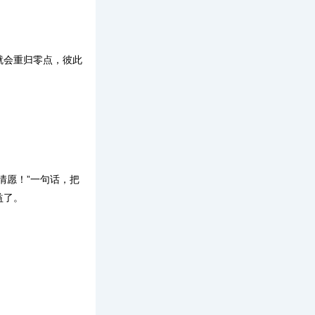
就会重归零点，彼此
愿！”一句话，把
益了。