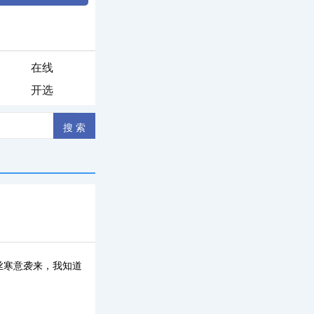
在线
开选
丝寒意袭来，我知道