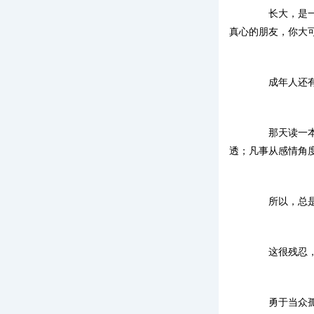
长大，是一个
真心的朋友，你大
成年人还有一
那天读一本书
透；凡事从感情角
所以，总是重
这很残忍，
勇于当众孤独