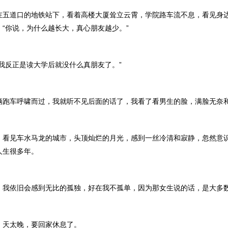
道口的地铁站下，看着高楼大厦耸立云霄，学院路车流不息，看见身
“你说，为什么越长大，真心朋友越少。”
反正是读大学后就没什么真朋友了。”
车呼啸而过，我就听不见后面的话了，我看了看男生的脸，满脸无奈
见车水马龙的城市，头顶灿烂的月光，感到一丝冷清和寂静，忽然意
人生很多年。
依旧会感到无比的孤独，好在我不孤单，因为那女生说的话，是大多
天太晚，要回家休息了。