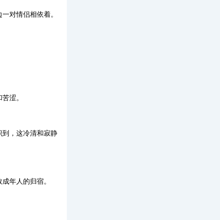
边一对情侣相依着。
和苦涩。
识到，这冷清和寂静
数成年人的归宿。