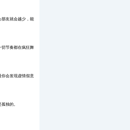
心朋友就会越少，能
一切节奏都在疯狂舞
。
慢你会发现虚情假意
是孤独的。