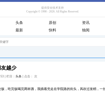
头条
原创
资讯
最新
快料
独闻
朋友越少
:53 | 栏目：
头条
| 点击：
次
吃饭，吃完饭喝完两杯酒，我插着兜走在学院路的街头，风吹过发梢，一