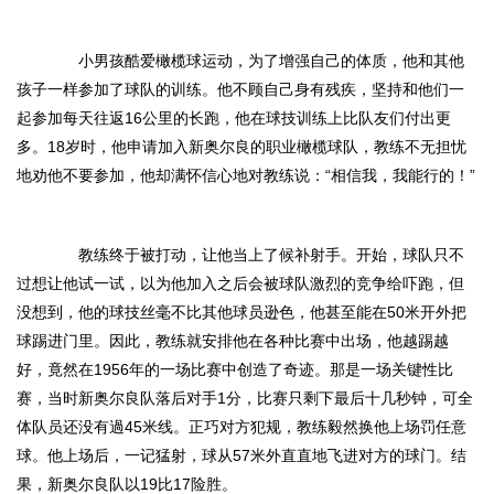
小男孩酷爱橄榄球运动，为了增强自己的体质，他和其他
孩子一样参加了球队的训练。他不顾自己身有残疾，坚持和他们一
起参加每天往返16公里的长跑，他在球技训练上比队友们付出更
多。18岁时，他申请加入新奥尔良的职业橄榄球队，教练不无担忧
地劝他不要参加，他却满怀信心地对教练说：“相信我，我能行的！”
教练终于被打动，让他当上了候补射手。开始，球队只不
过想让他试一试，以为他加入之后会被球队激烈的竞争给吓跑，但
没想到，他的球技丝毫不比其他球员逊色，他甚至能在50米开外把
球踢进门里。因此，教练就安排他在各种比赛中出场，他越踢越
好，竟然在1956年的一场比赛中创造了奇迹。那是一场关键性比
赛，当时新奥尔良队落后对手1分，比赛只剩下最后十几秒钟，可全
体队员还没有過45米线。正巧对方犯规，教练毅然换他上场罚任意
球。他上场后，一记猛射，球从57米外直直地飞进对方的球门。结
果，新奥尔良队以19比17险胜。